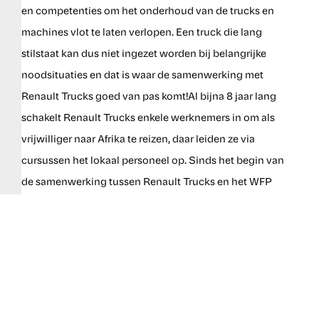
en competenties om het onderhoud van de trucks en
machines vlot te laten verlopen. Een truck die lang
stilstaat kan dus niet ingezet worden bij belangrijke
noodsituaties en dat is waar de samenwerking met
Renault Trucks goed van pas komt!Al bijna 8 jaar lang
schakelt Renault Trucks enkele werknemers in om als
vrijwilliger naar Afrika te reizen, daar leiden ze via
cursussen het lokaal personeel op. Sinds het begin van
de samenwerking tussen Renault Trucks en het WFP
merkt de organisatie een duidelijke daling van de
onderhoudskosten en heel wat minder verloop van
medewerkers. Dit alles leidt tot meer efficiënte en
autonomie.Doorheen deze jaren werd het
trainingsprogramma bijgestuurd om te kunnen inspelen
op problemen die het WFP in real life ervaart.De logistieke