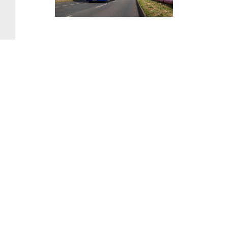
Elektrisch rijden is geen
toekomstmuziek meer
De levering van dit 5.000e voertuig toont dat elektrische
trucks niet langer experimenteel zijn. Ze draaien mee in de
dagelijkse logistiek, overbruggen serieuze afstanden en
passen binnen realistische bedrijfsmodellen. Het is dus
niet de vraag of, maar wanneer transportbedrijven de stap
zetten.